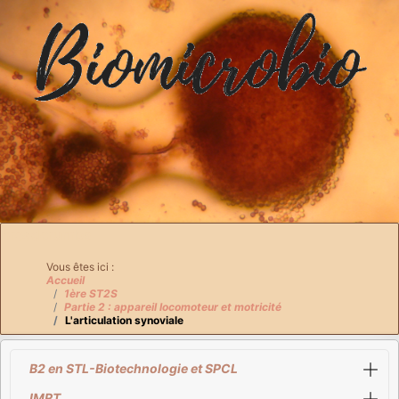
Breadcrumbs
Vous êtes ici :
Accueil
1ère ST2S
Partie 2 : appareil locomoteur et motricité
L'articulation synoviale
B2 en STL-Biotechnologie et SPCL
IMRT