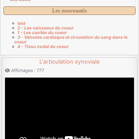
Les nouveautés
test
2 - Les vaisseaux du coeur
1 - Les cavités du coeur
3 - Valvules cardiaque et circulation du sang dans le
coeur
4 - Tissu nodal du coeur
L'articulation synoviale
Affichages : 777