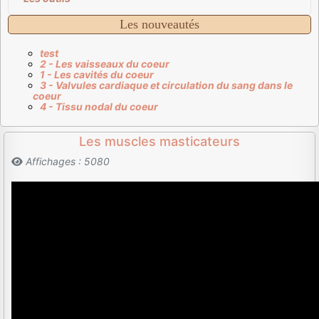
Les nouveautés
test
2 - Les vaisseaux du coeur
1 - Les cavités du coeur
3 - Valvules cardiaque et circulation du sang dans le
coeur
4 - Tissu nodal du coeur
Les muscles masticateurs
Affichages : 5080