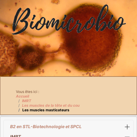
Breadcrumbs
Vous êtes ici :
Accueil
IMRT
Les muscles de la tête et du cou
Les muscles masticateurs
B2 en STL-Biotechnologie et SPCL
IMRT