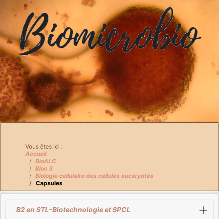
Breadcrumbs
Vous êtes ici :
Accueil
BioALC
Bloc 3
Biologie cellulaire des cellules eucaryotes
Capsules
B2 en STL-Biotechnologie et SPCL