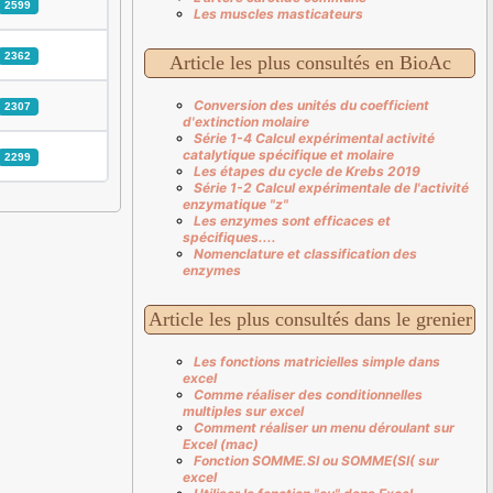
2599
Les muscles masticateurs
2362
Article les plus consultés en BioAc
Conversion des unités du coefficient
2307
d'extinction molaire
Série 1-4 Calcul expérimental activité
catalytique spécifique et molaire
2299
Les étapes du cycle de Krebs 2019
Série 1-2 Calcul expérimentale de l'activité
enzymatique "z"
Les enzymes sont efficaces et
spécifiques....
Nomenclature et classification des
enzymes
Article les plus consultés dans le grenier
Les fonctions matricielles simple dans
excel
Comme réaliser des conditionnelles
multiples sur excel
Comment réaliser un menu déroulant sur
Excel (mac)
Fonction SOMME.SI ou SOMME(SI( sur
excel