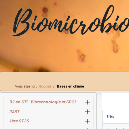
Breadcrumbs
Vous êtes ici :
Accueil
Bases en chimie
B2 en STL-Biotechnologie et SPCL
IMRT
Titre
1ère ST2S
Articles