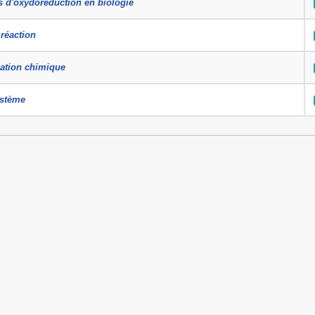
s d'oxydoréduction en biologie
 réaction
mation chimique
ystème