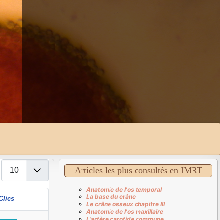
Affichage #
Articles les plus consultés en IMRT
Anatomie de l'os temporal
La base du crâne
Clics
Le crâne osseux chapitre III
Anatomie de l'os maxillaire
L'artère carotide commune